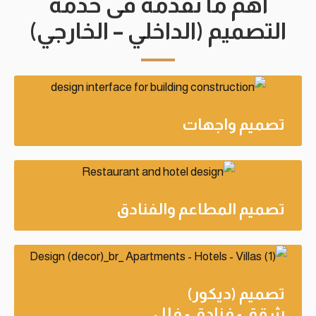
اهم ما نقدمه فى خدمة
التصميم (الداخلي – الخارجي)
تصميم واجهات
تصميم المطاعم والفنادق
تصميم (ديكور)
شقق - فنادق - فلل