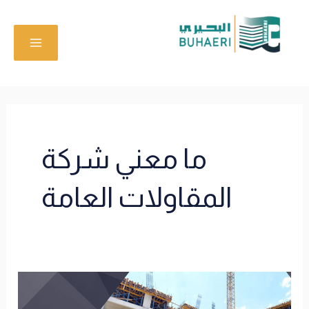
خطي
MAIN
لى
MENU
لمحتوى
ما معني شركة
المقاولات العامة
ما
معني